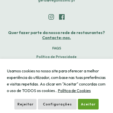
geral@veganissimo.pt
Quer fazer parte da nossa rede de restaurantes?
Contacte-nos.
FAQS
Política de Privacidade
Termos e Condições
Usamos cookies no nosso site para oferecer a melhor
Livro de Reclamações
experiência do utilizador, com base nas tuas preferências
e visitas repetidas. Ao clicar em "Aceitar" concordas com
o uso de TODOS os cookies..
Política de Cookies
Rejeitar
Configurações
Aceitar
© 2026 by Veganissímo